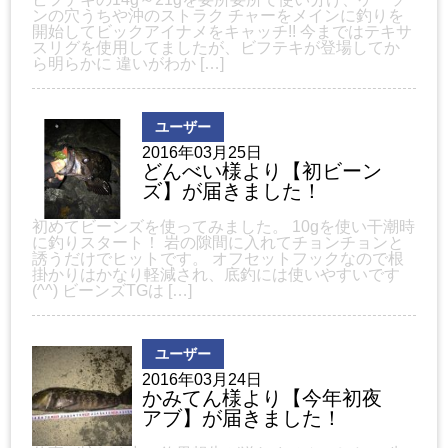
ンの穴うちや沖のストラク チャーをメインに釣りを
開始してビックアイナメをキャッチ!! 今まではテキサ
スリグを使用してましたが、ビフテキが登場してか
ら明らかに 違いがわか […]
ユーザー
2016年03月25日
どんべい様より【初ビーン
ズ】が届きました！
初めてビーンズを使ってみました。 10gを使い干潮時
に釣りスタート！ 岩の隙間に入れてチョンチョンと
誘うだけでヒットです。 オフセットフックなので根
掛かりはかなり軽減され、底釣には使いやすいです
(^^) ビーンズTGは […]
ユーザー
2016年03月24日
かみてん様より【今年初夜
アブ】が届きました！