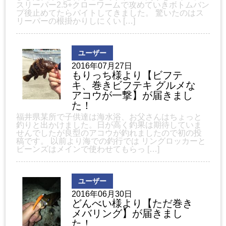
スリーパー2.5+クローワームで攻めていきボトムバン
プ後止めてたらバイトしてきました。 驚いたのはス
リーパーの根掛かりしにくい […]
ユーザー
2016年07月27日
もりっち様より【ビフテ
キ、巻きビフテキ グルメな
アコウが一撃】が届きまし
た！
福井県某所で子供達は海水浴、お父さんはちょっと
釣りと出かけました。日が高く釣果は期待していま
せんでしたが良型のアコウが釣れましたので初の投
稿です。 以前より海での釣行では リングロッカーと
ビーンズはメインで使わせてもらっ […]
ユーザー
2016年06月30日
どんべい様より【ただ巻き
メバリング】が届きまし
た！