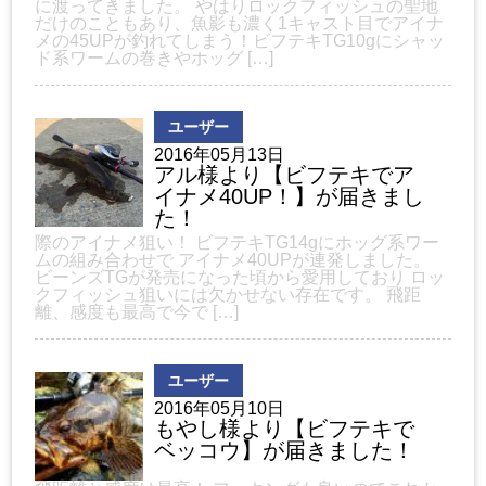
に渡ってきました。 やはりロックフィッシュの聖地
だけのこともあり、魚影も濃く1キャスト目でアイナ
メの45UPが釣れてしまう！ビフテキTG10gにシャッ
ド系ワームの巻きやホッグ […]
ユーザー
2016年05月13日
アル様より【ビフテキでア
イナメ40UP！】が届きまし
た！
際のアイナメ狙い！ ビフテキTG14gにホッグ系ワー
ムの組み合わせで アイナメ40UPが連発しました。
ビーンズTGが発売になった頃から愛用しており ロッ
クフィッシュ狙いには欠かせない存在です。 飛距
離、感度も最高で今で […]
ユーザー
2016年05月10日
もやし様より【ビフテキで
ベッコウ】が届きました！