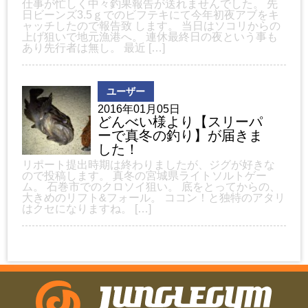
仕事が忙しく中々釣果報告が送れませんでした。 先
日ビーンズ3.5ｇでのビフテキにて今年初夜アブをキ
ャッチしたので報告致 します。 当日はソコリからの
上げ狙いで地元漁港へ。 連休最終日の夜という事も
あり先行者は無し。 最近 […]
ユーザー
2016年01月05日
どんべい様より【スリーパ
ーで真冬の釣り】が届きま
した！
リポート提出時期は終わりましたが、ジグが好きな
ので投稿します。 真冬の宮城県ライトソルトゲー
ム。 石巻市でのクロソイ狙い。 底をとってからの、
大きめのリフト&フォール。 ココン！と独特のアタリ
はクセになりますね。 […]