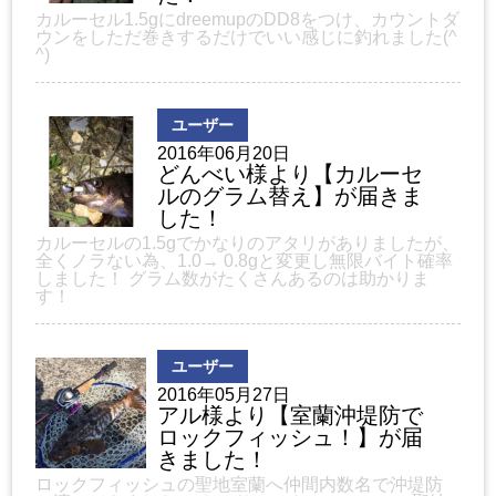
カルーセル1.5gにdreemupのDD8をつけ、カウントダ
ウンをしただ巻きするだけでいい感じに釣れました(^
^)
ユーザー
2016年06月20日
どんべい様より【カルーセ
ルのグラム替え】が届きま
した！
カルーセルの1.5gでかなりのアタリがありましたが、
全くノラない為、1.0→ 0.8gと変更し無限バイト確率
しました！ グラム数がたくさんあるのは助かりま
す！
ユーザー
2016年05月27日
アル様より【室蘭沖堤防で
ロックフィッシュ！】が届
きました！
ロックフィッシュの聖地室蘭へ仲間内数名で沖堤防