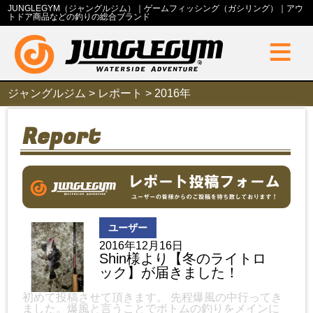
JUNGLEGYM（ジャングルジム）｜ゲームフィッシング（ガシリング）｜アウ
トドア商品などの釣りの総合ブランド
≡
ジャングルジム
>
レポート
>
2016年
Report
ユーザー
2016年12月16日
Shin様より【冬のライトロ
ック】が届きました！
初めて投稿させて頂きます。 先程爆風の中行ってき
ました。爆風と言うことでボトムの釣りをメインに