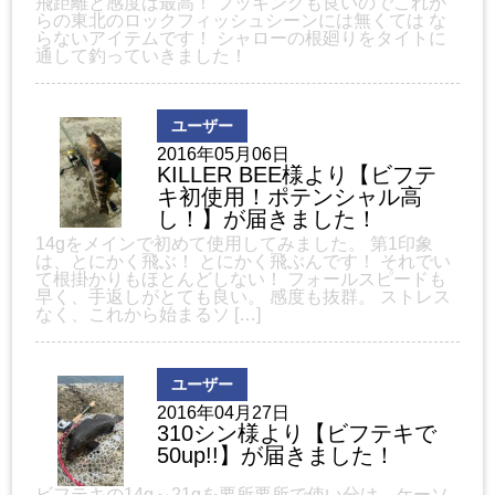
飛距離と感度は最高！ フッキングも良いのでこれか
らの東北のロックフィッシュシーンには無くては な
らないアイテムです！ シャローの根廻りをタイトに
通して釣っていきました！
ユーザー
2016年05月06日
KILLER BEE様より【ビフテ
キ初使用！ポテンシャル高
し！】が届きました！
14gをメインで初めて使用してみました。 第1印象
は、とにかく飛ぶ！ とにかく飛ぶんです！ それでい
て根掛かりもほとんどしない！ フォールスピードも
早く、手返しがとても良い。 感度も抜群。 ストレス
なく、これから始まるソ […]
ユーザー
2016年04月27日
310シン様より【ビフテキで
50up!!】が届きました！
ビフテキの14g～21gを要所要所で使い分け、ケーソ