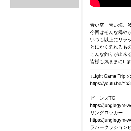
青い空、青い海、
今回はそんな穏や
いつも以上にリラ
とにかく釣れるも
こんな釣りが出来
皆様も気ままにLigt
————————
↓Light Game T
https://youtu.be/Y
————————
ビーンズTG
https://junglegym-w
リングロッカー
https://junglegym-w
ラバークッション