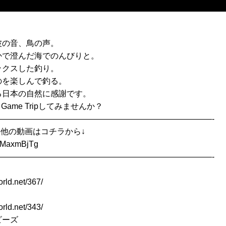
波の音、鳥の声。
かで澄んだ海でのんびりと。
ックスした釣り。
のを楽しんで釣る。
る日本の自然に感謝です。
 Game Tripしてみませんか？
———————————————————————————-
rip の他の動画はコチラから↓
p3MaxmBjTg
———————————————————————————-
orld.net/367/
orld.net/343/
ビーズ