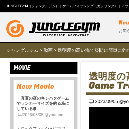
JUNGLEGYM（ジャングルジム）｜ゲームフィッシング（ガシリング）｜ア
Ne
お知
ジャングルジム
>
動画
>
透明度の高い海で昼間に簡単に釣れる癒し
MOVIE
透明度の
Game Tr
New Movie
・真夏の夜のキジハタゲーム
2023/09/05 @yo
でランカーサイズを釣る為に
している事
2026/08/05 @youtube
・ロックフィッシュにマゴ