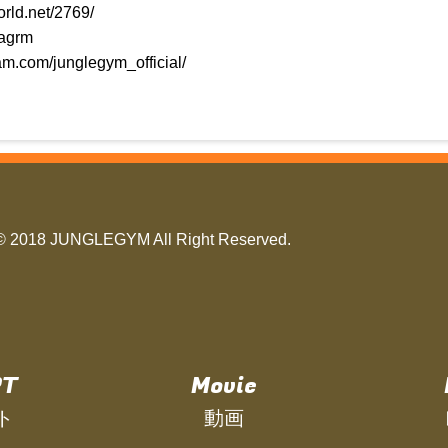
orld.net/2769/
grm
am.com/junglegym_official/
© 2018 JUNGLEGYM All Right Reserved.
PT
Movie
ト
動画