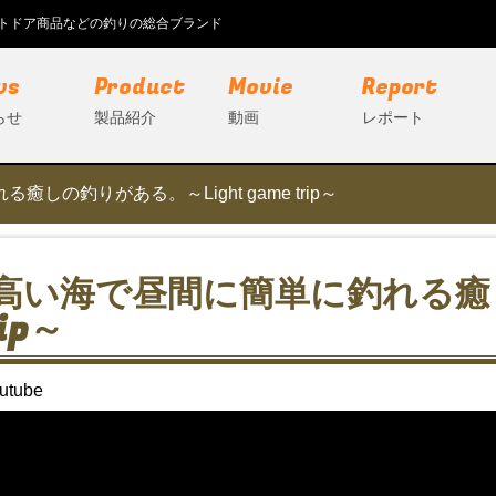
ウトドア商品などの釣りの総合ブランド
ws
Product
Movie
Report
らせ
製品紹介
動画
レポート
の釣りがある。～Light game trip～
高い海で昼間に簡単に釣れる癒し
ip～
utube