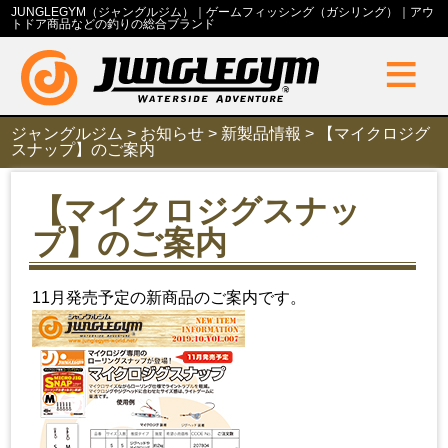
JUNGLEGYM（ジャングルジム）｜ゲームフィッシング（ガシリング）｜アウ
トドア商品などの釣りの総合ブランド
≡
ジャングルジム
>
お知らせ
>
新製品情報
>
【マイクロジグ
スナップ】のご案内
【マイクロジグスナッ
プ】のご案内
11月発売予定の新商品のご案内です。